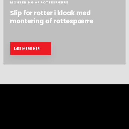
MONTERING AF ROTTESPÆRRE
Slip for rotter i kloak med
montering af rottespærre​
LÆS MERE HER